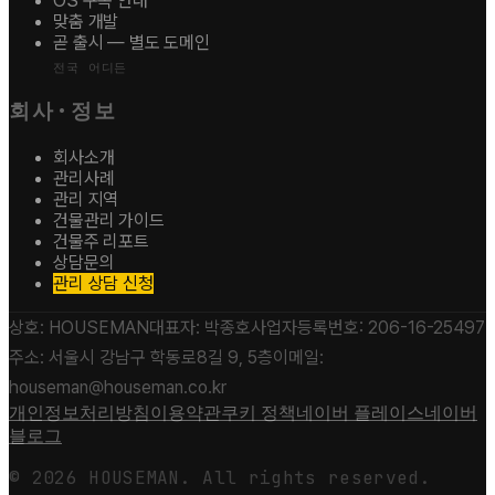
OS 구독 안내
맞춤 개발
곧 출시 — 별도 도메인
전국 어디든
회사·정보
회사소개
관리사례
관리 지역
건물관리 가이드
건물주 리포트
상담문의
관리 상담 신청
상호:
HOUSEMAN
대표자:
박종호
사업자등록번호:
206-16-25497
주소:
서울시 강남구 학동로8길 9, 5층
이메일:
houseman@houseman.co.kr
개인정보처리방침
이용약관
쿠키 정책
네이버 플레이스
네이버
블로그
©
2026
HOUSEMAN. All rights reserved.