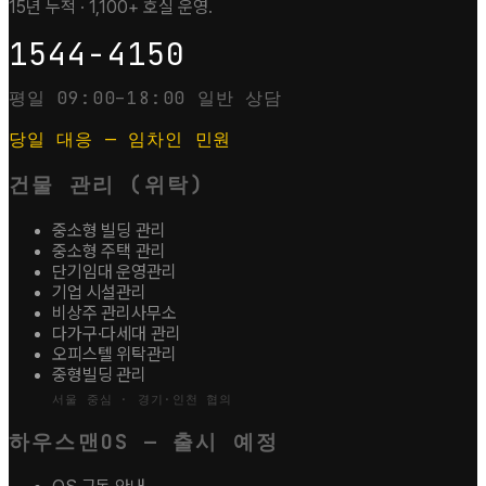
15년 누적 · 1,100+ 호실 운영.
1544-4150
평일 09:00–18:00 일반 상담
당일 대응 — 임차인 민원
건물 관리 (위탁)
중소형 빌딩 관리
중소형 주택 관리
단기임대 운영관리
기업 시설관리
비상주 관리사무소
다가구·다세대 관리
오피스텔 위탁관리
중형빌딩 관리
서울 중심 · 경기·인천 협의
하우스맨OS — 출시 예정